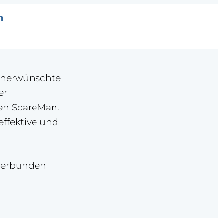
h
 unerwünschte
er
den ScareMan.
effektive und
 verbunden