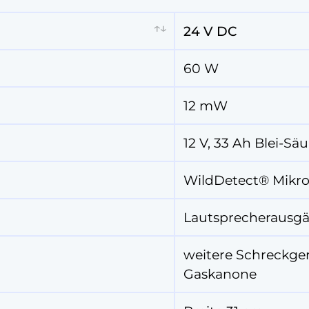
24 V DC
24 V DC
60 W
12 mW
12 V, 33 Ah Blei-Sä
WildDetect® Mikrof
Lautsprecherausg
weitere Schreckge
Gaskanone