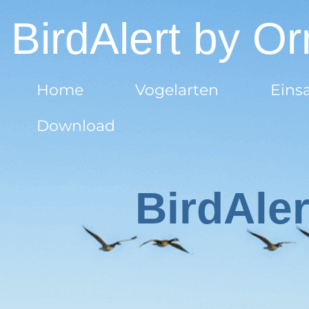
BirdAlert by 
Home
Vogelarten
Ein
Download
BirdAler