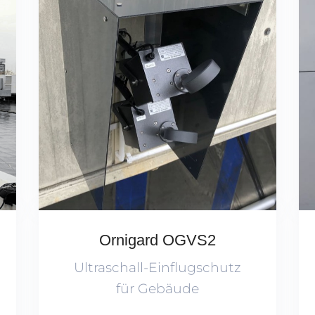
Ornigard OGVS2
Ultraschall-Einflugschutz
für Gebäude