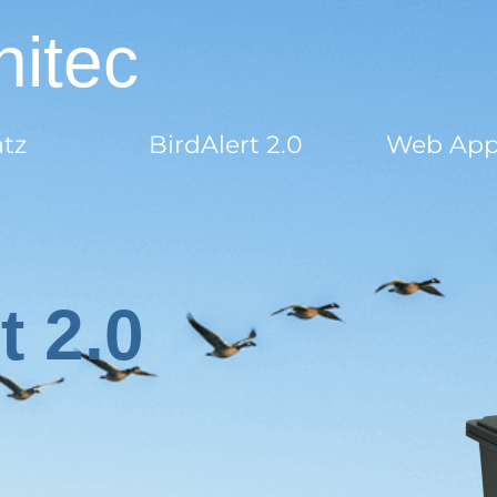
Ornitec
satz
BirdAlert 2.0
Web Ap
t 2.0