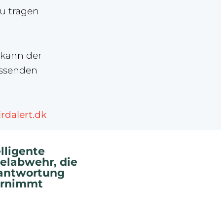
zu tragen
 kann der
assenden
irdalert.dk
elligente
elabwehr, die
antwortung
rnimmt