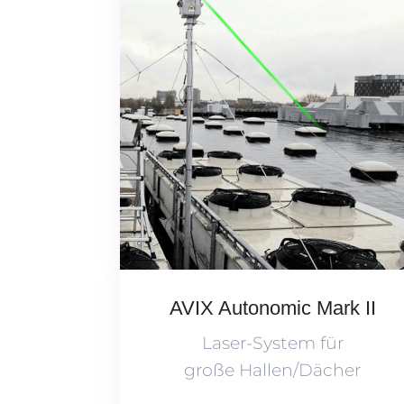
AVIX Autonomic Mark II
Laser-System für
große Hallen/Dächer