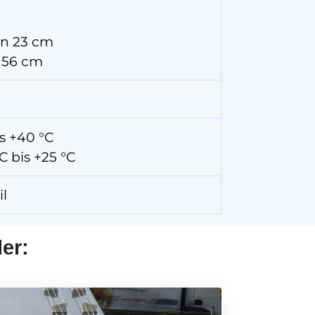
on 23 cm
 56 cm
is +40 °C
C bis +25 °C
il
er: