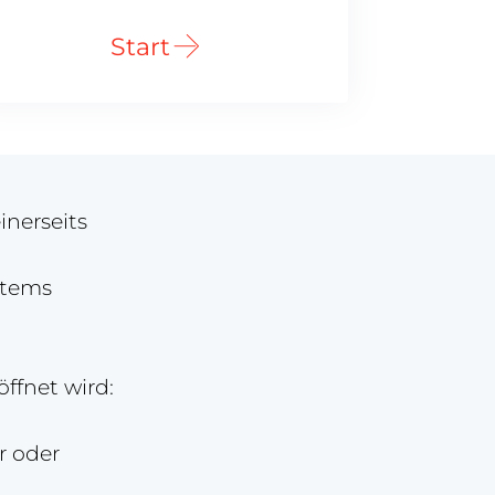
Start
inerseits
stems
ffnet wird:
r oder