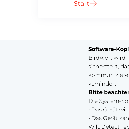
Start
Software-Kopi
BirdAlert wird 
sicherstellt, 
kommunizieren
verhindert.
Bitte beachten
Die System-Sof
• Das Gerät w
• Das Gerät ka
WildDetect rep