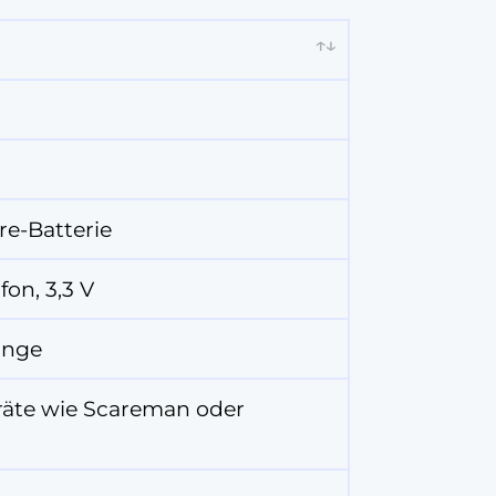
ure-Batterie
on, 3,3 V
änge
räte wie Scareman oder